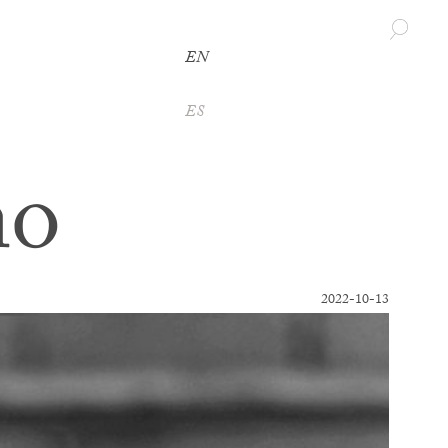
EN
ES
no
2022-10-13