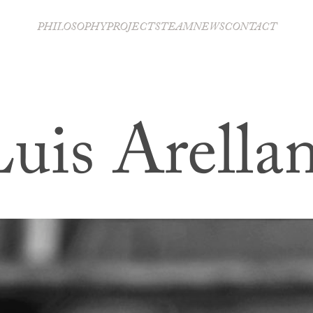
PHILOSOPHY
PROJECTS
TEAM
NEWS
CONTACT
uis Arella